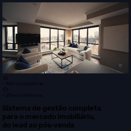
+ 450
construtoras
+ 25mil
corretores
Sistema de gestão completa
para o
mercado imobiliário
,
do lead ao
pós-venda