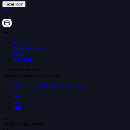
Fazer login
Home
Quem Somos
Blog
Contato
Já é nosso cliente?
Clique no segmento abaixo:
Sou Corretor
Sou Incorporadora
+ 450
construtoras