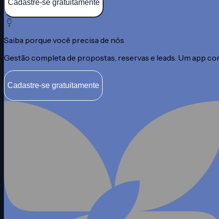
Cadastre-se gratuitamente
Saiba porque você precisa de nós
Gestão completa de propostas, reservas e leads. Um app comp
Cadastre-se gratuitamente
Atualmente, a plataforma do Bloco é uma de nossas principa
ferramentas de exposição, oferecendo uma solução completa
praticidade, dinamismo e segurança.
Essa parceria tem contribuído de forma significativa para a e
e o fortalecimento das nossas ações comerciais.
D&Z Ubanizadora