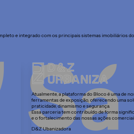
leto e integrado com os principais sistemas imobiliários do 
O Bloco tem sido uma peça fundamental na Max
is
fornece diversos parâmetros, como o desenvo
, que alia
dos corretores, e isso proporciona uma anális
desenvolvimento das vendas da incorporadora
ficiência
A plataforma do Bloco, consolida cada vez mai
bom resultado final.
Maxi Incorporadora