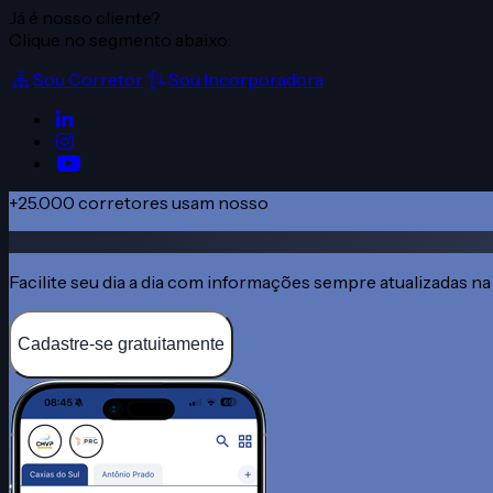
Já é nosso cliente?
Clique no segmento abaixo:
Sou Corretor
Sou Incorporadora
+25.000
corretores usam nosso
app gratuito
Facilite seu dia a dia com informações sempre atualizadas na
Cadastre-se gratuitamente