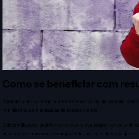
Como se beneficiar com res
Aprender com os erros é a forma mais válida de garantir mais 
reminiscência em tentativas de acertos e erros.
Existem diversos padrões de vendas, e nos adaptar ao estilo de cad
nem sempre consegue-se compreender o cliente, de modo que se 