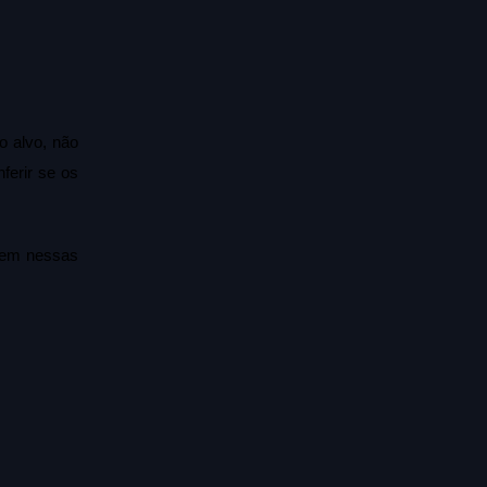
 alvo, não 
erir se os 
cem nessas 