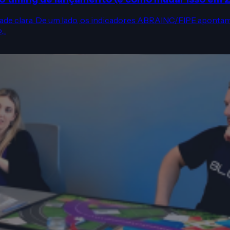
dade clara. De um lado, os indicadores ABRAINC/FIPE aponta
..