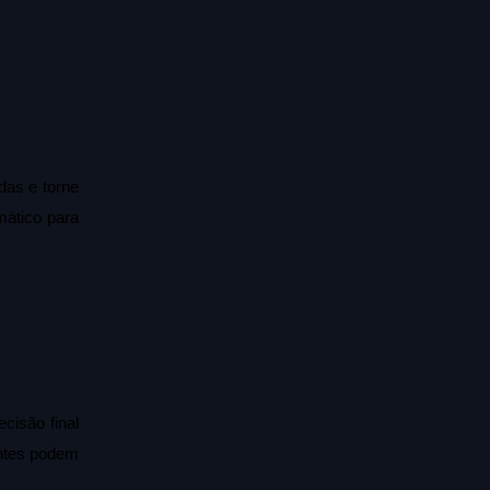
as e torne 
ático para 
isão final 
ntes podem 