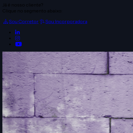
Já é nosso cliente?
Clique no segmento abaixo:
Sou Corretor
Sou Incorporadora