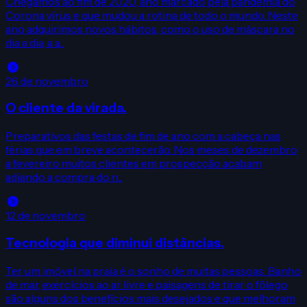
Chegamos ao fim de 2020, ano marcado pela pandemia do
Corona vírus e que mudou a rotina de todo o mundo. Neste
ano adquirimos novos hábitos, como o uso de máscara no
dia a dia, a a...
26 de novembro
O cliente da virada.
Preparativos das festas de fim de ano com a cabeça nas
férias que em breve acontecerão. Nos meses de dezembro
a fevereiro muitos clientes em prospecção acabam
adiando a compra do n...
12 de novembro
Tecnologia que diminui distâncias.
Ter um imóvel na praia é o sonho de muitas pessoas. Banho
de mar, exercícios ao ar livre e paisagens de tirar o fôlego
são alguns dos benefícios mais desejados e que melhoram