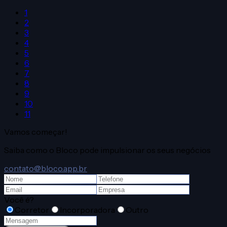
1
2
3
4
5
6
7
8
9
10
11
Vamos começar!
Saiba como o Bloco pode impulsionar os seus negócios
contato@bloco.app.br
Você é?
Corretor
Incorporadora
Outro